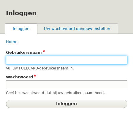
Overslaan
en
Inloggen
naar
de
inhoud
Primaire
Inloggen
(actieve tabblad)
Uw wachtwoord opnieuw instellen
gaan
tabs
Home
Kruimelpad
Gebruikersnaam
Vul uw FUELCARD-gebruikersnaam in.
Wachtwoord
Geef het wachtwoord dat bij uw gebruikersnaam hoort.